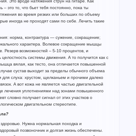
ия. Это вроде натяжения струн на гитаре. Как
– это то, что бьет тебя постоянно, пока ты
тяжения во время резких или больших по объему
рые иногда не проходят сами по себе. Лечить такие
яния: норма, контрактура — сужение, сокращение;
локального характера. Волевое сокращение мышцы
. Резерв возможностей – 5-10 процентов, и
 целостность системы движения. А то получится как с
мышца вялая, как тесто, она отличается повышенной
случае сустав выходит за пределы обычного объема
 для слуха: хрустом, щелканьем и прочими далеко
язок. А вот кожа не является частью двигательной
ходе лечения уплотнениями над зонами повышенного
вт словно получает сигнал от этих участков о
ологическом двигательном стереотипе.
ала?
ям, здоровью. Нужна нормальная походка и
здоровый позвоночник и долгая жизнь обеспечены.