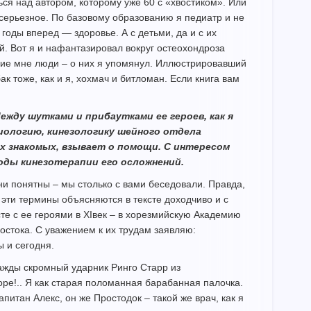
ься над автором, которому уже 60 с «хвостиком». Или
 серьезное. По базовому образованию я педиатр и не
годы вперед — здоровье. А с детьми, да и с их
. Вот я и нафантазировал вокруг остеохондроза
гие мне люди – о них я упомянул. Иллюстрировавший
к тоже, как и я, хохмач и битломан. Если книга вам
Между шутками и прибаутками ее героев, как я
иологию, кинезологику шейного отдела
оих знакомых, взывает о помощи. С интересом
оды кинезотерапии его осложнений.
ни понятны – мы столько с вами беседовали. Правда,
е эти термины объясняются в тексте доходчиво и с
те с ее героями в XIвек – в хорезмийскую Академию
остока. С уважением к их трудам заявляю:
 и сегодня.
нажды скромный ударник Ринго Старр из
оре!.. Я как старая поломанная барабанная палочка.
питан Алекс, он же Простодок – такой же врач, как я