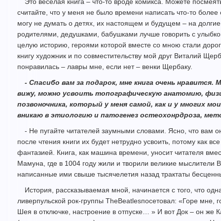
Это веселая книга – что-то вроде комикса. Можете посмеят
считайте, что у меня не было времени написать что-то более
могу не думать о детях, их настоящем и будущем – на долгие 
родителями, дедушками, бабушками лучше говорить с улыбкой
целую историю, героями которой вместе со мною стали доро
книгу художник и по совместительству мой друг Виталий Щерба
понравилась – лавры мне, если нет – венки Щербаку.
- Спасибо вам за подарок, мне книга очень нравится. 
вижу, можно усвоить топографическую анатомию, физ
позвоночника, который у меня самой, как и у многих м
вникаю в этиологию и патогенез остеохонрдроза, мет
- Не пугайте читателей заумными словами. Ясно, что вам о
после чтения книги их будет нетрудно усвоить, потому как вс
фантазией. Книга, как машина времени, уносит читателя вмес
Мамуна, где в 1004 году жили и творили великие мыслители В
написанные ими свыше тысячелетия назад трактаты бесценны
История, рассказываемая мной, начинается с того, что од
ливерпульской рок-группы TheBeatlesпосетовал: «Горе мне, г
Шея в отключке, настроение в отпуске… » И вот Док – он же Ка