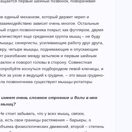
и, вращается первый шейный позвонок, поворачивая
 же единый механизм, который держит череп и
 взаимодействию зависит очень многое. Остальные
ый отдел позвоночника покрыт, как футляром, двумя
аличествует еще срединная группа мышц – не буду
 мышцы; синергисты, усиливающие работу друг друга,
римеру, четыре мышцы, поднимающие и опускающие
ят разгибание между затылком и первым шейным
аклон и поворот головы в сторону. Совместная
опробуйте коснуться подбородком левой ключицы, и
я за ухом и ведущий к грудине, – это ваша грудино-
ела позвоночника существуют мышцы-ротаторы
 имеет очень сложное строение и боли в нем
и мышц?
Не стоит забывать, что у всех мышц, связок,
, есть свои границы растяжения – барьеры, о
 объема физиологических движений, второй – степень