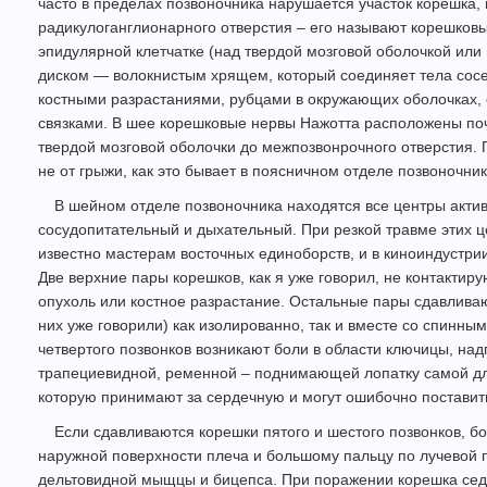
часто в пределах позвоночника нарушается участок корешка,
радикулоганглионарного отверстия – его называют корешков
эпидулярной клетчатке (над твердой мозговой оболочкой или
диском — волокнистым хрящем, который соединяет тела сосе
костными разрастаниями, рубцами в окружающих оболочках
связками. В шее корешковые нервы Нажотта расположены поч
твердой мозговой оболочки до межпозвонрочного отверстия. 
не от грыжи, как это бывает в поясничном отделе позвоночник
В шейном отделе позвоночника находятся все центры актив
сосудопитательный и дыхательный. При резкой травме этих ц
известно мастерам восточных единоборств, и в киноиндустри
Две верхние пары корешков, как я уже говорил, не контактиру
опухоль или костное разрастание. Остальные пары сдавлива
них уже говорили) как изолированно, так и вместе со спинны
четвертого позвонков возникают боли в области ключицы, на
трапециевидной, ременной – поднимающей лопатку самой дл
которую принимают за сердечную и могут ошибочно поставит
Если сдавливаются корешки пятого и шестого позвонков, бо
наружной поверхности плеча и большому пальцу по лучевой 
дельтовидной мыщцы и бицепса. При поражении корешка седь