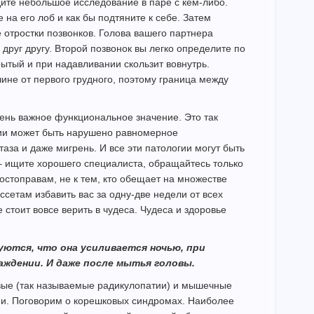
ите небольшое исследование в паре с кем-либо.
на его лоб и как бы подтяните к себе. Затем
отростки позвонков. Голова вашего партнера
 друг другу. Второй позвонок вы легко определите по
рытый и при надавливании скользит вовнутрь.
не от первого грудного, поэтому граница между
чень важное функциональное значение. Это так
ии может быть нарушено равномерное
аза и даже мигрень. И все эти патологии могут быть
– ищите хорошего специалиста, обращайтесь только
остоправам, не к тем, кто обещает на множестве
сетам избавить вас за одну-две недели от всех
не стоит вовсе верить в чудеса. Чудеса и здоровье
луются, что она усиливается ночью, при
аждении. И даже после мытья головы.
вые (так называемые радикулопатии) и мышечные
ни. Поговорим о корешковых синдромах. Наиболее