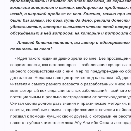
просматривать и поняла: об этом веселом, но серьезн
комиксов говорится о важных медицинских проблемах, 
назад, в широкой продаже ее нет. Конечно, можно при 
были бы заявки. Но пока суть да дело, решила донести
удовольствие, которое вызывает чтение этой остроум
обсуждаемых в ней вопросов, на которые и попросила
- Алексей Константинович, вы автор и одновременно 
появилась на свет?
- Идея такого издания давно зрела во мне. Без просвещен
современности, как остеохондроз — заболевание хрящевых по
мирного сосуществования с ним, мер по предупреждению об
долголетия. Недаром наш центр живет под слоганом: «Здоров
читателям самого разного возраста о разработанных мною м
компьютерный век вида спинальных заболеваний - шейного о
потенциальным и реально пострадавшим от остеохондроза уда
Считая своим долгом дать знания и практические методики, 
советы, способные помочь в профилактике и лечении шейного
призвал к помощи лучших своих друзей, с которыми не расст
нашего глубоко чтимого земляка Абу Али ибн Сина и легенда