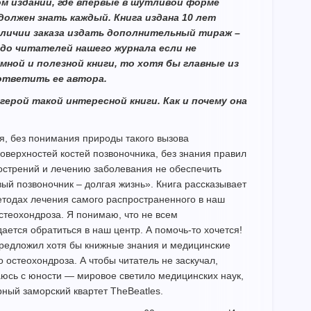
ом издании, где впервые в шутливой форме
должен знать каждый. Книга издана 10 лет
наличии заказа издать дополнительный тираж –
 до читателей нашего журнала если не
ной и полезной книги, то хотя бы главные из
 ответить ее автора.
герой такой интересной книги. Как и почему она
ия, без понимания природы такого вызова
верхностей костей позвоночника, без знания правил
острений и лечению заболевания не обеспечить
ый позвоночник – долгая жизнь». Книга рассказывает
етодах лечения самого распространенного в наш
стеохондроза. Я понимаю, что не всем
ется обратиться в наш центр. А помочь-то хочется!
предложил хотя бы книжные знания и медицинские
 остеохондроза. А чтобы читатель не заскучал,
аюсь с юности — мировое светило медицинских наук,
рный заморский квартет TheBeatles.