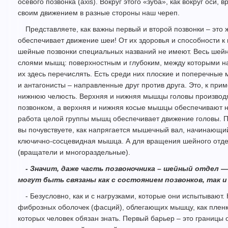
осевого позвонка (axis). Вокруг этого «зуба», как вокруг ос
своим движением в разные стороны наш череп.
Представляете, как важны первый и второй позвонки – это
обеспечивает движение шеи! От их здоровья и способности к
шейные позвонки специальных названий не имеют. Весь шейн
слоями мышц: поверхностным и глубоким, между которыми н
их здесь перечислять. Есть среди них плоские и поперечные
и антагонисты – направленные друг против друга. Это, к п
нижнюю челюсть. Верхняя и нижняя мышцы головы производ
позвонком, а верхняя и нижняя косые мышцы обеспечивают н
работа целой группы мышц обеспечивает движение головы. П
вы почувствуете, как напрягается мышечный вал, начинающийс
ключично-сосцевидная мышца. А для вращения шейного отд
(вращатели и многораздельные).
- Значит, даже часть позвоночника – шейный отдел —
могут быть связаны как с состоянием позвонков, так 
- Безусловно, как и с нагрузками, которые они испытывают. 
фиброзных оболочек (фасций), облегающих мышцу, как пленка
которых человек обязан знать. Первый барьер – это границы