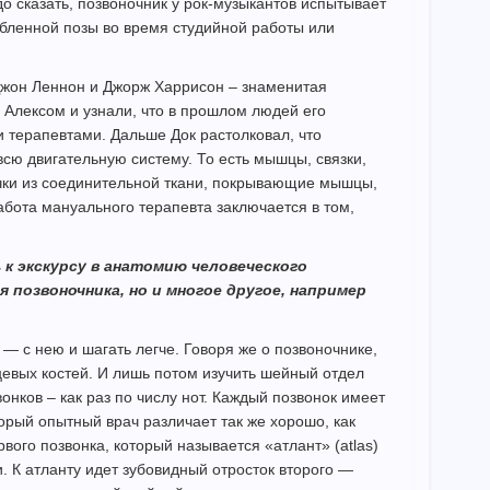
до сказать, позвоночник у рок-музыкантов испытывает
орбленной позы во время студийной работы или
Джон Леннон и Джорж Харрисон – знаменитая
 Алексом и узнали, что в прошлом людей его
 терапевтами. Дальше Док растолковал, что
всю двигательную систему. То есть мышцы, связки,
чки из соединительной ткани, покрывающие мышцы,
абота мануального терапевта заключается в том,
ь к экскурсу в анатомию человеческого
 позвоночника, но и многое другое, например
 — с нею и шагать легче. Говоря же о позвоночнике,
ицевых костей. И лишь потом изучить шейный отдел
онков – как раз по числу нот. Каждый позвонок имеет
орый опытный врач различает так же хорошо, как
ого позвонка, который называется «атлант» (atlas)
и. К атланту идет зубовидный отросток второго —