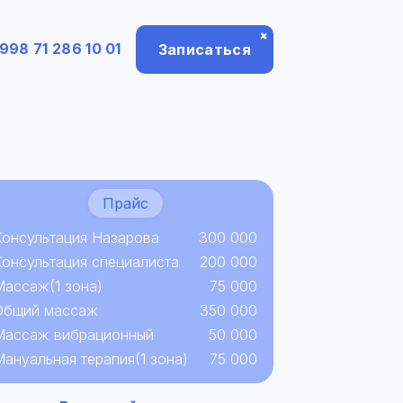
+
998 71 286 10 01
Записаться
Прайс
Консультация Назарова
300 000
Консультация специалиста
200 000
Массаж(1 зона)
75 000
Общий массаж
350 000
Массаж вибрационный
50 000
Мануальная терапия(1 зона)
75 000