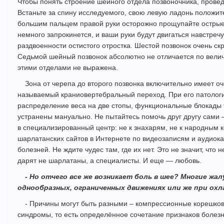
Чтобы понять строение шейного отдела позвоночника, провед
Встаньте за спину исследуемого, свою левую ладонь положите 
большим пальцем правой руки осторожно прощупайте острые 
немного запрокинется, и ваши руки будут двигаться навстречу
раздвоенности остистого отростка. Шестой позвонок очень ск
Седьмой шейный позвонок абсолютно не отличается по величи
этими отделами не выражена.
Зона от черепа до второго позвонка включительно имеет о
называемый краниовертебральный переход. При его патолог
распределение веса на две стопы, функциональные блокады т
устранены мануально. Не пытайтесь помочь друг другу сами 
в специализированный центр: не к знахарям, не к народным к
шарлатанских сайтов в Интернете по видеозаписям и аудиокас
болезней. Не ждите чудес там, где их нет. Это не значит, что 
дарят не шарлатаны, а специалисты. И еще — любовь.
- Но отчего все же возникает боль в шее? Многие жа
однообразных, ограниченных движениях или же при охл
- Причины могут быть разными – компрессионные корешко
синдромы, то есть определённое сочетание признаков болез