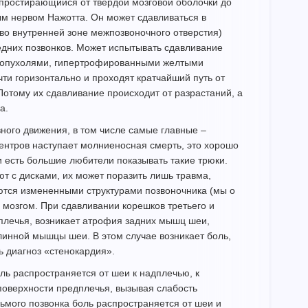
 простирающийся от твердой мозговой оболочки до
ым нервом Нажотта. Он может сдавливаться в
 во внутренней зоне межпозвоночного отверстия)
дних позвонков. Может испытывать сдавливание
, опухолями, гипертрофированными желтыми
ти горизонтально и проходят кратчайший путь от
Потому их сдавливание происходит от разрастаний, а
а.
ного движения, в том числе самые главные –
ентров наступает молниеносная смерть, это хорошо
и есть большие любители показывать такие трюки.
ют с дисками, их может поразить лишь травма,
ются измененными структурами позвоночника (мы о
м мозгом. При сдавливании корешков третьего и
дплечья, возникает атрофия задних мышц шеи,
инной мышцы шеи. В этом случае возникает боль,
ь диагноз «стенокардия».
ль распространяется от шеи к надплечью, к
поверхности предплечья, вызывая слабость
мого позвонка боль распространяется от шеи и