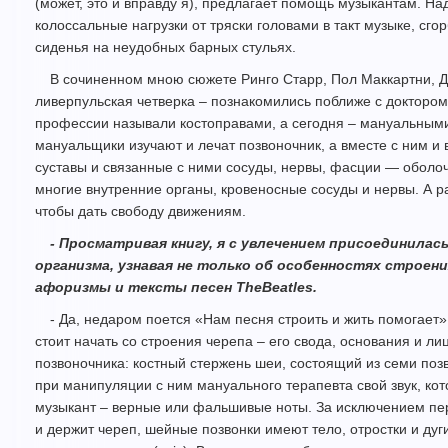
(может, это и вправду я), предлагает помощь музыкантам. На
колоссальные нагрузки от тряски головами в такт музыке, сг
сиденья на неудобных барных стульях.
В сочиненном мною сюжете Ринго Старр, Пол Маккартни, 
ливерпульская четверка – познакомились поближе с доктором
профессии называли костоправами, а сегодня – мануальными
мануальщики изучают и лечат позвоночник, а вместе с ним и 
суставы и связанные с ними сосуды, нервы, фасции — оболо
многие внутренние органы, кровеносные сосуды и нервы. А р
чтобы дать свободу движениям.
- Просматривая книгу, я с увлечением присоединилас
организма, узнавая не только об особенностях строения
афоризмы и тексты песен TheBeatles.
- Да, недаром поется «Нам песня строить и жить помогает»
стоит начать со строения черепа – его свода, основания и л
позвоночника: костный стержень шеи, состоящий из семи позв
при манипуляции с ним мануального терапевта свой звук, кот
музыкант – верные или фальшивые ноты. За исключением перв
и держит череп, шейные позвонки имеют тело, отростки и дуг