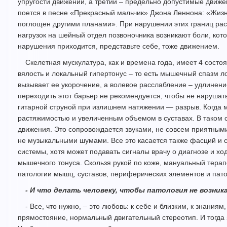
упругости движений, а третий – предельно допустимые движен
поется в песне «Прекрасный мальчик» Джона Леннона: «Жизнь 
поглощен другими планами». При нарушении этих границ рас
нагрузок на шейный отдел позвоночника возникают боли, кото
нарушения приходится, представьте себе, тоже движением.
Скелетная мускулатура, как и времена года, имеет 4 состо
вялость и локальный гипертонус – то есть мышечный спазм 
вызывает ее укорочение, а волевое расслабление – удлинение
переходить этот барьер не рекомендуется, чтобы не нарушать
гитарной струной при излишнем натяжении — разрыв. Когда 
растяжимостью и увеличенным объемом в суставах. В таком 
движения. Это сопровождается звуками, не совсем приятными
не музыкальными шумами. Все это касается также фасций и св
системы, хотя может подавать сигналы врачу о диагнозе и 
мышечного тонуса. Скользя рукой по коже, мануальный терапе
патологии мышц, суставов, периферических элементов и пат
- И что делать человеку, чтобы патология не возник
- Все, что нужно, – это любовь: к себе и близким, к знани
прямостояние, нормальный двигательный стереотип. И тогда 